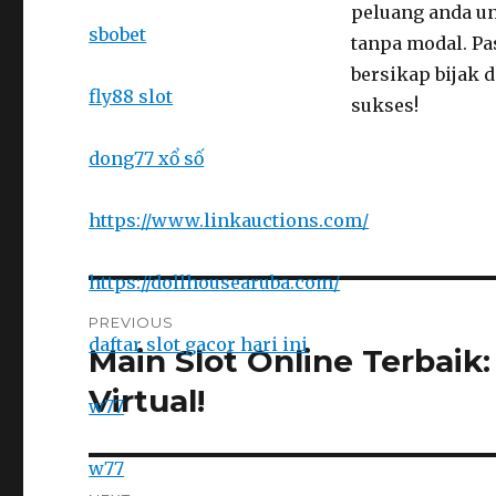
peluang anda un
sbobet
tanpa modal. Pa
bersikap bijak
fly88 slot
sukses!
dong77 xổ số
https://www.linkauctions.com/
https://dollhousearuba.com/
Navigasi
PREVIOUS
pos
daftar slot gacor hari ini
Main Slot Online Terbaik
Previous
post:
Virtual!
w77
w77