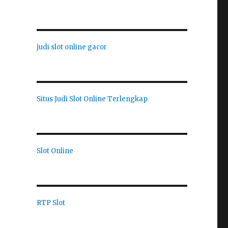
judi slot online gacor
Situs Judi Slot Online Terlengkap
Slot Online
RTP Slot