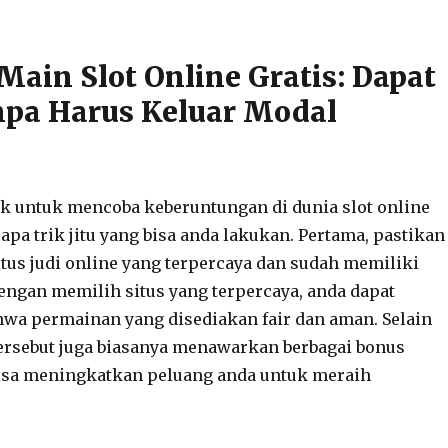
 Main Slot Online Gratis: Dapat
pa Harus Keluar Modal
rik untuk mencoba keberuntungan di dunia slot online
rapa trik jitu yang bisa anda lakukan. Pertama, pastikan
tus judi online yang terpercaya dan sudah memiliki
Dengan memilih situs yang terpercaya, anda dapat
wa permainan yang disediakan fair dan aman. Selain
s tersebut juga biasanya menawarkan berbagai bonus
isa meningkatkan peluang anda untuk meraih