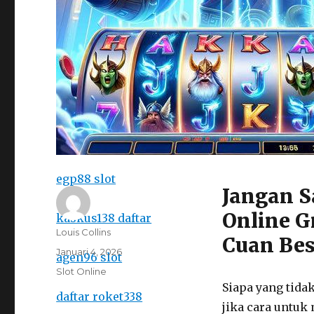
APi
king138 slot
egp88 slot
egp88 slot
Jangan S
Online G
kaskus138 daftar
Author
Louis Collins
Cuan Bes
Posted
Januari 4, 2026
agen96 slot
on
Categories
Slot Online
Siapa yang tida
daftar roket338
jika cara untu