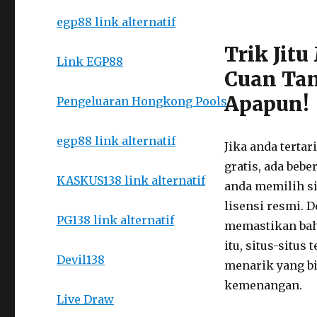
egp88 link alternatif
Trik Jitu
Link EGP88
Cuan Tan
Apapun!
Pengeluaran Hongkong Pools
egp88 link alternatif
Jika anda terta
gratis, ada bebe
KASKUS138 link alternatif
anda memilih si
lisensi resmi. 
PG138 link alternatif
memastikan bah
itu, situs-situ
Devil138
menarik yang b
kemenangan.
Live Draw