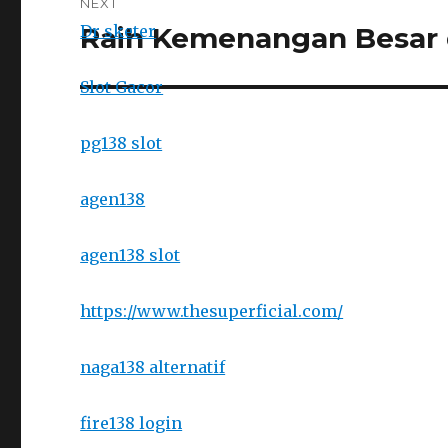
NEXT
Raih Kemenangan Besar d
Dr sketer
Next
post:
Slot Gacor
pg138 slot
agen138
agen138 slot
https://www.thesuperficial.com/
naga138 alternatif
fire138 login