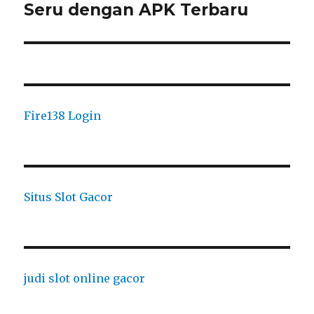
e
Seru dengan APK Terbaru
s
s
x
p
t
i
o
p
s
p
o
t
s
o
Fire138 Login
:
t
s
:
Situs Slot Gacor
judi slot online gacor