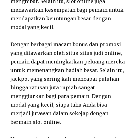
menghibur. Selain itu, slot online juga
menawarkan kesempatan bagi pemain untuk
mendapatkan keuntungan besar dengan
modal yang kecil.
Dengan berbagai macam bonus dan promosi
yang ditawarkan oleh situs-situs judi online,
pemain dapat meningkatkan peluang mereka
untuk memenangkan hadiah besar. Selain itu,
jackpot yang sering kali mencapai puluhan
hingga ratusan juta rupiah sangat
menggiurkan bagi para pemain. Dengan
modal yang kecil, siapa tahu Anda bisa
menjadi jutawan dalam sekejap dengan
bermain slot online.