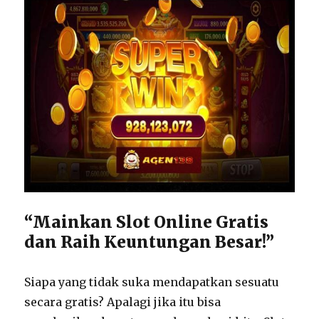
“Mainkan Slot Online Gratis
dan Raih Keuntungan Besar!”
Siapa yang tidak suka mendapatkan sesuatu
secara gratis? Apalagi jika itu bisa