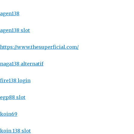
agen138
agen138 slot
https://www.thesuperficial.com/
naga138 alternatif
fire138 login
egp88 slot
koin69
koin 138 slot