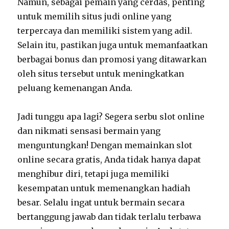
Namun, sebagai pemain yang cerdas, penting
untuk memilih situs judi online yang
terpercaya dan memiliki sistem yang adil.
Selain itu, pastikan juga untuk memanfaatkan
berbagai bonus dan promosi yang ditawarkan
oleh situs tersebut untuk meningkatkan
peluang kemenangan Anda.
Jadi tunggu apa lagi? Segera serbu slot online
dan nikmati sensasi bermain yang
menguntungkan! Dengan memainkan slot
online secara gratis, Anda tidak hanya dapat
menghibur diri, tetapi juga memiliki
kesempatan untuk memenangkan hadiah
besar. Selalu ingat untuk bermain secara
bertanggung jawab dan tidak terlalu terbawa