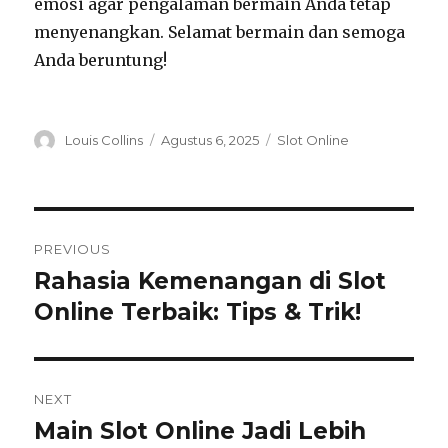
emosi agar pengalaman bermain Anda tetap
menyenangkan. Selamat bermain dan semoga
Anda beruntung!
A
P
C
Louis Collins
Agustus 6, 2025
Slot Online
u
o
a
t
s
t
h
t
e
o
e
g
N
r
d
o
PREVIOUS
o
r
a
Rahasia Kemenangan di Slot
P
n
i
r
Online Terbaik: Tips & Trik!
e
v
s
e
i
v
i
g
NEXT
o
Main Slot Online Jadi Lebih
N
a
u